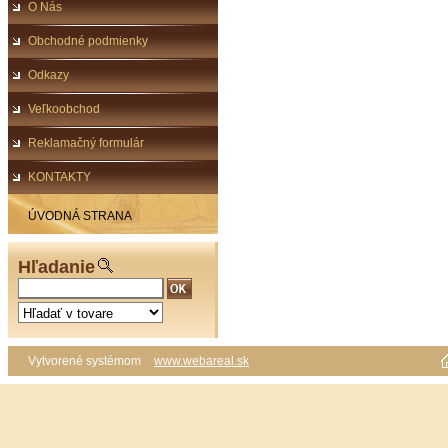
O Nás
Obchodné podmienky
Odkazy
Veľkoobchod
Reklamačný formulár
KONTAKTY
ÚVODNÁ STRANA
Hľadanie
Vytvorené systémom
www.webareal.sk