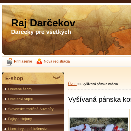
Raj Darčekov
Darčeky pre všetkých
Prihlásenie
Nová registrácia
E-shop
»
»
Úvod
Vyšívaná pánska košeľa
Drevené šachy
Vyšívaná pánska ko
Umeleckí Anjeli
Slovenské tradičné Suveníry
Fajky a stojany
Humidory a príslušenstvo