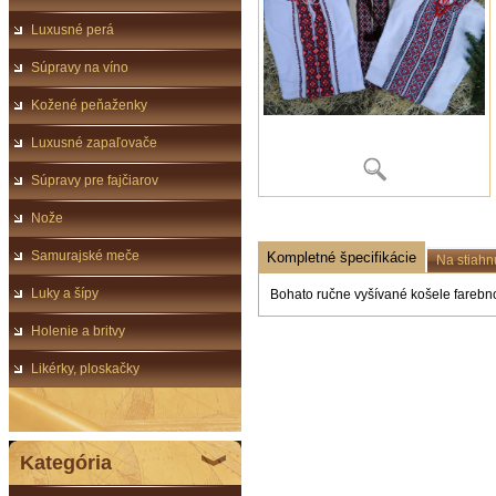
Luxusné perá
Súpravy na víno
Kožené peňaženky
Luxusné zapaľovače
Súpravy pre fajčiarov
Nože
Samurajské meče
Kompletné špecifikácie
Na stiahn
Luky a šípy
Bohato ručne vyšívané košele farebno
Holenie a britvy
Likérky, ploskačky
Kategória